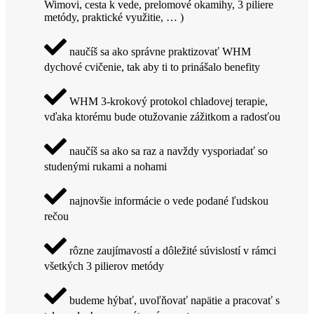
Wimovi, cesta k vede, prelomové okamihy, 3 piliere
metódy, praktické využitie, … )
naučíš sa ako správne praktizovať WHM
dychové cvičenie, tak aby ti to prinášalo benefity
WHM 3-krokový protokol chladovej terapie,
vďaka ktorému bude otužovanie zážitkom a radosťou
naučíš sa ako sa raz a navždy vysporiadať so
studenými rukami a nohami
najnovšie informácie o vede podané ľudskou
rečou
rôzne zaujímavostí a dôležité súvislostí v rámci
všetkých 3 pilierov metódy
budeme hýbať, uvoľňovať napätie a pracovať s