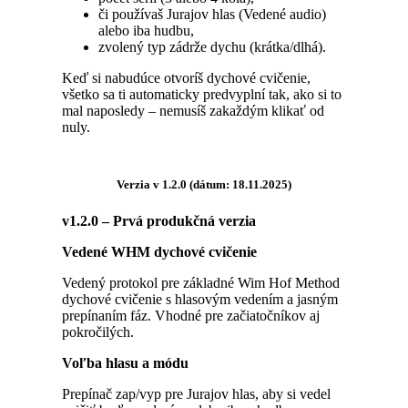
či používaš Jurajov hlas (Vedené audio)
alebo iba hudbu,
zvolený typ zádrže dychu (krátka/dlhá).
Keď si nabudúce otvoríš dychové cvičenie,
všetko sa ti automaticky predvyplní tak, ako si to
mal naposledy – nemusíš zakaždým klikať od
nuly.
Verzia v 1.2.0 (dátum: 18.11.2025)
v1.2.0 – Prvá produkčná verzia
Vedené WHM dychové cvičenie
Vedený protokol pre základné Wim Hof Method
dychové cvičenie s hlasovým vedením a jasným
prepínaním fáz. Vhodné pre začiatočníkov aj
pokročilých.
Voľba hlasu a módu
Prepínač zap/vyp pre Jurajov hlas, aby si vedel