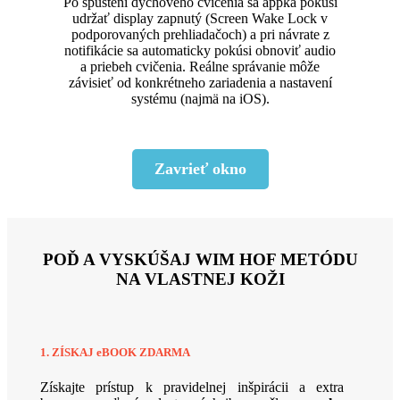
Po spustení dychového cvičenia sa appka pokúsi
udržať display zapnutý (Screen Wake Lock v
podporovaných prehliadačoch) a pri návrate z
notifikácie sa automaticky pokúsi obnoviť audio
a priebeh cvičenia. Reálne správanie môže
závisieť od konkrétneho zariadenia a nastavení
systému (najmä na iOS).
Zavrieť okno
POĎ A VYSKÚŠAJ WIM HOF METÓDU
NA VLASTNEJ KOŽI
1. ZÍSKAJ eBOOK
ZDARMA
Získajte prístup k pravidelnej inšpirácii a extra