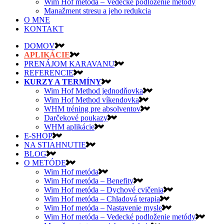
Wim Hof metóda – Vedecké podloženie metódy
Manažment stresu a jeho redukcia
O MNE
KONTAKT
DOMOV
APLIKÁCIE
PRENÁJOM KARAVANU
REFERENCIE
KURZY A TERMÍNY
Wim Hof Method jednodňovka
Wim Hof Method víkendovka
WHM tréning pre absolventov
Darčekové poukazy
WHM aplikácie
E-SHOP
NA STIAHNUTIE
BLOG
O METÓDE
Wim Hof metóda
Wim Hof metóda – Benefity
Wim Hof metóda – Dychové cvičenia
Wim Hof metóda – Chladová terapia
Wim Hof metóda – Nastavenie mysle
Wim Hof metóda – Vedecké podloženie metódy