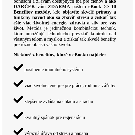
bonusom a zľavám dostupných iba pre členov a
ako
DARČEK
vám
ZDARMA
pošlem
eBook >> 10
Benefitov metódy,
kde
objavíte skvelé prínosy a
funkčný návod ako sa zbaviť stresu a získať tak
ešte viac životnej energie, zdravia a sily pre vás
život.
Metóda je jedinečnou kombináciou techník,
ktoré umožňujú jednoducho prevziať kontrolu nad
vlastným telom a mysľou a získať tak skvelé benefity
pre rôzne oblasti vášho života.
Niektoré z benefitov, ktoré v eBooku nájdete:
posilnenie imunitného systému
viac životnej energie pre prácu, rodinu a záľuby
zlepšenie zvládania chladu a strachu
kvalitný spánok pre regenaráciu
výrazná úľava od stresu a napätia