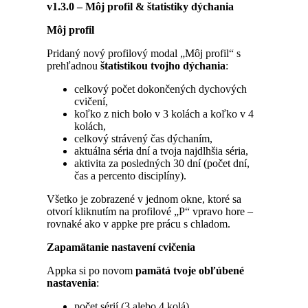
v1.3.0 – Môj profil & štatistiky dýchania
Môj profil
Pridaný nový profilový modal „Môj profil“ s
prehľadnou
štatistikou tvojho dýchania
:
celkový počet dokončených dychových
cvičení,
koľko z nich bolo v 3 kolách a koľko v 4
kolách,
celkový strávený čas dýchaním,
aktuálna séria dní a tvoja najdlhšia séria,
aktivita za posledných 30 dní (počet dní,
čas a percento disciplíny).
Všetko je zobrazené v jednom okne, ktoré sa
otvorí kliknutím na profilové „P“ vpravo hore –
rovnaké ako v appke pre prácu s chladom.
Zapamätanie nastavení cvičenia
Appka si po novom
pamätá tvoje obľúbené
nastavenia
:
počet sérií (3 alebo 4 kolá),