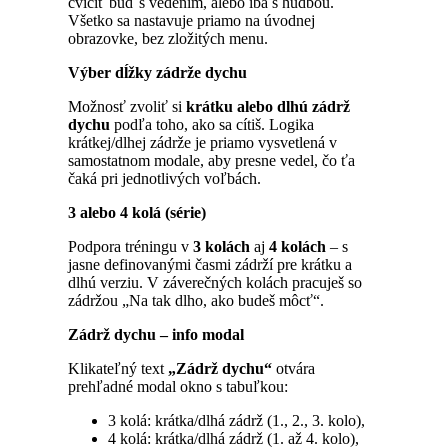
cvičiť buď s vedením, alebo iba s hudbou.
Všetko sa nastavuje priamo na úvodnej
obrazovke, bez zložitých menu.
Výber dĺžky zádrže dychu
Možnosť zvoliť si
krátku alebo dlhú zádrž
dychu
podľa toho, ako sa cítiš. Logika
krátkej/dlhej zádrže je priamo vysvetlená v
samostatnom modale, aby presne vedel, čo ťa
čaká pri jednotlivých voľbách.
3 alebo 4 kolá (série)
Podpora tréningu v
3 kolách
aj
4 kolách
– s
jasne definovanými časmi zádrží pre krátku a
dlhú verziu. V záverečných kolách pracuješ so
zádržou „Na tak dlho, ako budeš môcť“.
Zádrž dychu – info modal
Klikateľný text
„Zádrž dychu“
otvára
prehľadné modal okno s tabuľkou:
3 kolá: krátka/dlhá zádrž (1., 2., 3. kolo),
4 kolá: krátka/dlhá zádrž (1. až 4. kolo),