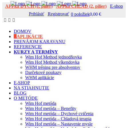
APPka DYCH (1. pilier)
APPka CHLAD (2. pilier)
E-shop
Prihlásiť
Registrovať
0 položiek
0,00 €
DOMOV
APLIKÁCIE
PRENÁJOM KARAVANU
REFERENCIE
KURZY A TERMÍNY
Wim Hof Method jednodňovka
Wim Hof Method víkendovka
WHM tréning pre absolventov
Darčekové poukazy
WHM aplikácie
E-SHOP
NA STIAHNUTIE
BLOG
O METÓDE
Wim Hof metóda
Wim Hof metóda – Benefity
Wim Hof metóda – Dychové cvičenia
Wim Hof metóda – Chladová terapia
Wim Hof metóda – Nastavenie mysle