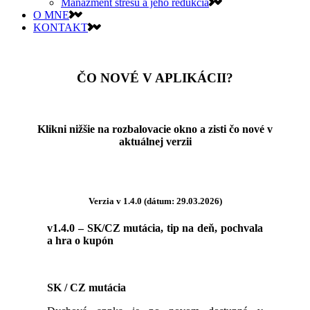
Manažment stresu a jeho redukcia
O MNE
KONTAKT
ČO NOVÉ V APLIKÁCII?
Klikni nižšie na rozbalovacie okno a zisti čo nové v
aktuálnej verzii
Verzia v 1.4.0 (dátum: 29.03.2026)
v1.4.0 – SK/CZ mutácia, tip na deň, pochvala
a hra o kupón
SK / CZ mutácia