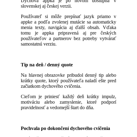
Dychová appka je po novom dostupná v
slovenskej aj českej verzii.
Používateľ si môže prepínať jazyk priamo v
appke a podľa zvolenej mutácie sa automaticky
menia texty, navigácia aj ďalší obsah. Vďaka
tomu je appka pripravená aj pre českých
používateľov a partnerov bez potreby vytvárať
samostatnú verziu.
Tip na deň / denný quote
Na hlavnej obrazovke pribudol denný tip alebo
krátky quote, ktorý používateľa naladí ešte pred
začiatkom dychového cvičenia.
Cieľom je priniesť každý deň krátky impulz,
motiváciu alebo zamyslenie, ktoré podporí
pravidelnosť a vedomejší štart do dňa.
Pochvala po dokončení dychového cvičenia