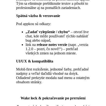
Tým sa eliminuje prebliknutie textov a pôsobí to
profesionálne aj na pomalších zariadeniach.
Spätná väzba & verzovanie
Pod appkou sú odkazy:
„Zadať vylepšenie / chybu“
– otvorí live
chat, kde môže používateľ rýchlo nahlásiť
bug alebo nápad,
link na
release notes verzie
(napr. „verzia
1.2.0 – pozri, čo nové!“) – prehľad
všetkých zmien na jednom mieste.
UI/UX & kompatibilita
Mobil-first rozloženie, jednotné farby, prehľadné
nadpisy a veľké tlačidlá vhodné na dotyk.
Odladené prekrytie modalu nad menu a ostatným
obsahom stránky.
Wake lock & pokračovanie po prerušení