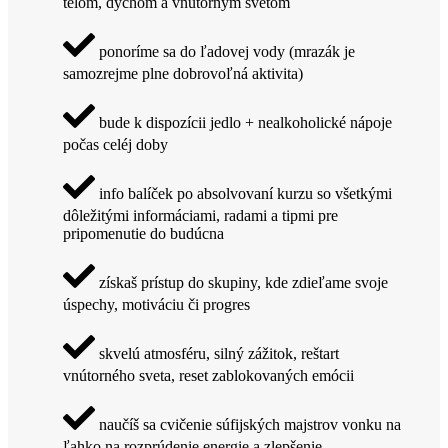
telom, dychom a vnútorným svetom
ponoríme sa do ľadovej vody (mrazák je
samozrejme plne dobrovoľná aktivita)
bude k dispozícii jedlo + nealkoholické nápoje
počas celéj doby
info balíček po absolvovaní kurzu so všetkými
dôležitými informáciami, radami a tipmi pre
pripomenutie do budúcna
získaš prístup do skupiny, kde zdieľame svoje
úspechy, motiváciu či progres
skvelú atmosféru, silný zážitok, reštart
vnútorného sveta, reset zablokovaných emócii
naučíš sa cvičenie súfijských majstrov vonku na
ľahko na rozprúdenie energie a zlepšenie