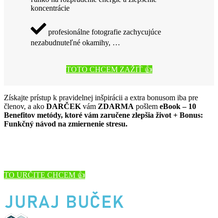
koncentrácie
profesionálne fotografie zachycujúce
nezabudnuteľné okamihy, …
TOTO CHCEM ZAŽIŤ 👍
Získajte prístup k pravidelnej inšpirácii a extra bonusom iba pre
členov, a ako
DARČEK
vám
ZDARMA
pošlem
eBook –
10
Benefitov metódy, ktoré vám zaručene zlepšia život + Bonus:
Funkčný návod na zmiernenie stresu.
TO URČITE CHCEM 👍