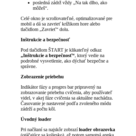
posledná zádrž vždy „Na tak dlho, ako
môžeš“.
Celé okno je scrollovateľné, optimalizované pre
mobil a dá sa zavrieť krížikom hore alebo
tlačidlom „Zavrieť“ dolu.
Inštrukcie a bezpečnosť
Pod tlačidlom ŠTART je klikateľný odkaz
„Inštrukcie a bezpečnosť“
, ktorý vedie na
podrobné vysvetlenie, ako dýchať bezpečne a
správne.
Zobrazenie priebehu
Indikátor fázy a progres bar pripravený na
zobrazovanie priebehu cvičenia, aby používateľ
videl, v akej fáze cvičenia sa aktuálne nachádza.
Časovanie je nastavené podľa zvoleného módu
zádrží a počtu kôl.
Úvodný loader
Pri načítaní sa najskôr zobrazí
loader obrazovka
(otáčajúce sa koliesko), až potom samotná appka.