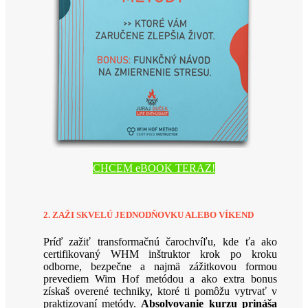
CHCEM eBOOK TERAZ!
2. ZAŽI SKVELÚ JEDNODŇOVKU ALEBO VÍKEND
Príď zažiť transformačnú čarochvíľu, kde ťa ako
certifikovaný WHM inštruktor krok po kroku
odborne, bezpečne a najmä zážitkovou formou
prevediem Wim Hof metódou a ako extra bonus
získaš overené techniky, ktoré ti pomôžu vytrvať v
praktizovaní metódy.
Absolvovanie kurzu prináša