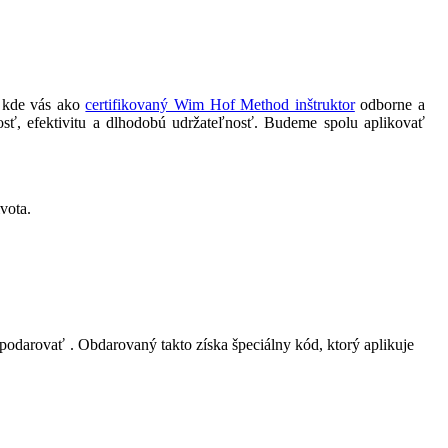
, kde vás ako
certifikovaný Wim Hof Method inštruktor
odborne a
ť, efektivitu a dlhodobú udržateľnosť. Budeme spolu aplikovať
ivota.
a podarovať
. Obdarovaný takto získa špeciálny kód, ktorý aplikuje