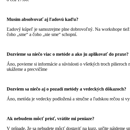
Musím absolvovať aj ľadovú kaďu?
Ľadový kúpeľ je samozrejme plne dobrovoľný. Na workshope tiež p
čoho „sme“ a čoho „nie sme“ schopní.
Dozvieme sa niečo viac o metóde a ako ju aplikovať do praxe?
Áno, povieme si informácie a súvislosti o všetkých troch pilieroch 
ukážeme a precvičíme
Dozviem sa niečo aj o pozadí metódy a vedeckých dôkazoch?
Áno, metóda je vedecky podložená a stručne a ľudskou rečou si vys
Ak nebudem môcť prísť, vrátite mi peniaze?
V prípade, že sa nebudete môcť dostaviť na kurz, určite nájdeme s