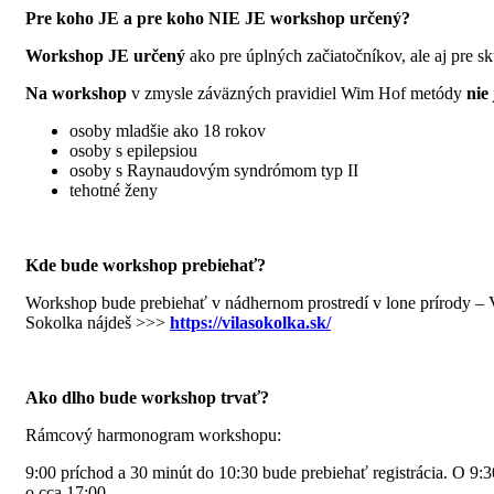
Pre koho JE a pre koho NIE JE workshop určený?
Workshop JE určený
ako pre úplných začiatočníkov, ale aj pre sk
Na workshop
v zmysle záväzných pravidiel Wim Hof metódy
nie
osoby mladšie ako 18 rokov
osoby s epilepsiou
osoby s Raynaudovým syndrómom typ II
tehotné ženy
Kde bude workshop prebiehať?
Workshop bude prebiehať v nádhernom prostredí v lone prírody – 
Sokolka nájdeš >>>
https://vilasokolka.sk/
Ako dlho bude workshop trvať?
Rámcový harmonogram workshopu:
9:00 príchod a 30 minút do 10:30 bude prebiehať registrácia. O 9:30
o cca 17:00.