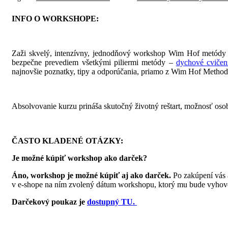
INFO O WORKSHOPE:
Zaži skvelý, intenzívny, jednodňový workshop Wim Hof metódy
bezpečne prevediem všetkými piliermi metódy –
dychové cvičen
najnovšie poznatky, tipy a odporúčania, priamo z Wim Hof Metho
Absolvovanie kurzu prináša skutočný životný reštart, možnosť oso
ČASTO KLADENÉ OTÁZKY:
Je možné kúpiť workshop ako darček?
Áno, workshop je možné kúpiť aj ako darček.
Po zakúpení vás 
v e-shope na ním zvolený dátum workshopu, ktorý mu bude vyhov
Darčekový poukaz je
dostupný TU.