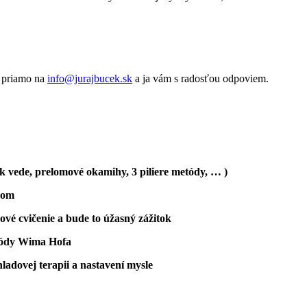
o priamo na
info@jurajbucek.sk
a ja vám s radosťou odpoviem.
k vede, prelomové okamihy, 3 piliere metódy, … )
lom
é cvičenie a bude to úžasný zážitok
etódy Wima Hofa
ladovej terapii a nastavení mysle