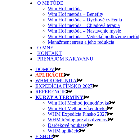
O METÓDE
Wim Hof metóda
Wim Hof metóda – Benefity
Wim Hof metóda – Dychové cvičenia
Wim Hof metóda – Chladová terapia
Wim Hof metóda – Nastavenie mysle
Wim Hof metóda – Vedecké podloženie metó
Manažment stresu a jeho redukcia
O MNE
KONTAKT
PRENÁJOM KARAVANU
DOMOV
APLIKÁCIE
WHM KOMUNITA
EXPEDÍCIA FÍNSKO 2027
REFERENCIE
KURZY A TERMÍNY
Wim Hof Method jednodňovka
Wim Hof Method víkendovka
WHM Expedícia Fínsko 2027
WHM tréning pre absolventov
Darčekové poukazy
WHM aplikácie
E-SHOP