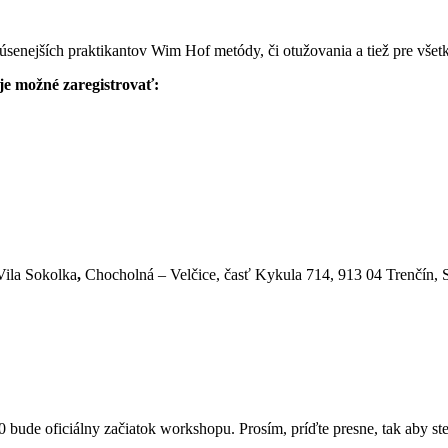
úsenejších praktikantov Wim Hof metódy, či otužovania a tiež pre všetký
 je možné zaregistrovať:
Vila Sokolka
,
Chocholná – Velčice, časť Kykula 714, 913 04 Trenčín,
 bude oficiálny začiatok workshopu. Prosím, príďte presne, tak aby ste 