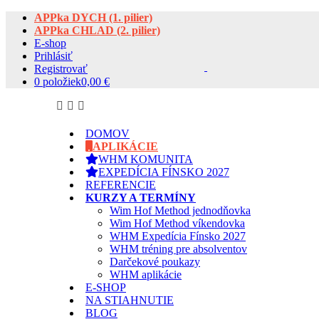
APPka DYCH (1. pilier)
APPka CHLAD (2. pilier)
E-shop
Prihlásiť
Registrovať
0 položiek
0,00 €
DOMOV
APLIKÁCIE
WHM KOMUNITA
EXPEDÍCIA FÍNSKO 2027
REFERENCIE
KURZY A TERMÍNY
Wim Hof Method jednodňovka
Wim Hof Method víkendovka
WHM Expedícia Fínsko 2027
WHM tréning pre absolventov
Darčekové poukazy
WHM aplikácie
E-SHOP
NA STIAHNUTIE
BLOG