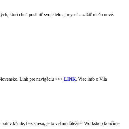
ch, ktorí chcú posilniť svoje telo aj myseľ a zažiť niečo nové.
 Slovensko. Link pre navigáciu >>>
LINK
. Viac info o Vila
boli v kľude, bez stresu, je to veľmi dôležité
Workshop končíme