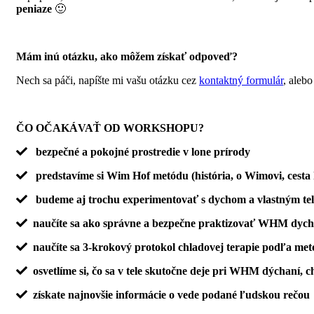
peniaze
🙂
Mám inú otázku, ako môžem získať odpoveď?
Nech sa páči, napíšte mi vašu otázku cez
kontaktný formulár
, aleb
ČO OČAKÁVAŤ OD WORKSHOPU?
bezpečné a pokojné prostredie v lone prírody
predstavíme si Wim Hof metódu (história, o Wimovi, cesta 
budeme aj trochu experimentovať s dychom a vlastným te
naučíte sa ako správne a bezpečne praktizovať WHM dychov
naučíte sa 3-krokový protokol chladovej terapie podľa m
osvetlíme si, čo sa v tele skutočne deje pri WHM dýchaní, ch
získate najnovšie informácie o vede podané ľudskou rečou