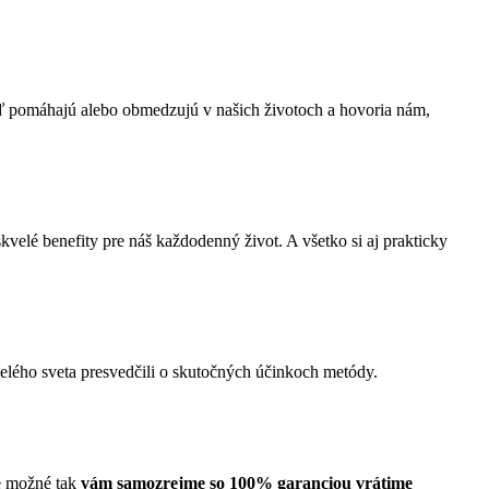
ď pomáhajú alebo obmedzujú v našich životoch a hovoria nám,
kvelé benefity pre náš každodenný život. A všetko si aj prakticky
celého sveta presvedčili o skutočných účinkoch metódy.
de možné tak
vám samozrejme so 100% garanciou vrátime