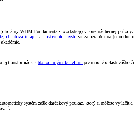
 (oficiálny WHM Fundamentals workshop) v lone nádhernej prírody
ie
,
chladová terapia
a
nastavenie mysle
so zameraním na jednoduchos
d akadémie.
bnej transformácie s
blahodarnými benefitmi
pre mnohé oblasti vášho ž
automaticky systém zašle darčekový poukaz, ktorý si môžete vytlačit 
ovať.