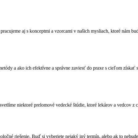
racujeme aj s konceptmi a vzorcami v našich mysliach, ktoré nám bu
metódy a ako ich efektívne a správne zaviesť do praxe s cieľom získať s
vetlíme niektoré prelomové vedecké štúdie, ktoré lekárov a vedcov z 
poločné riešenie. Buď si vyberiete nejaký iný termín, alebo ak to nebu