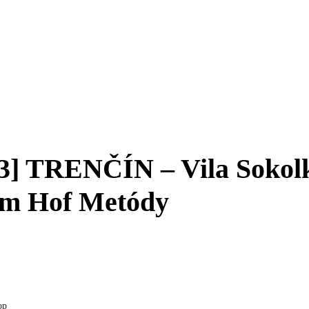
 TRENČÍN – Vila Sokolka
im Hof Metódy
op