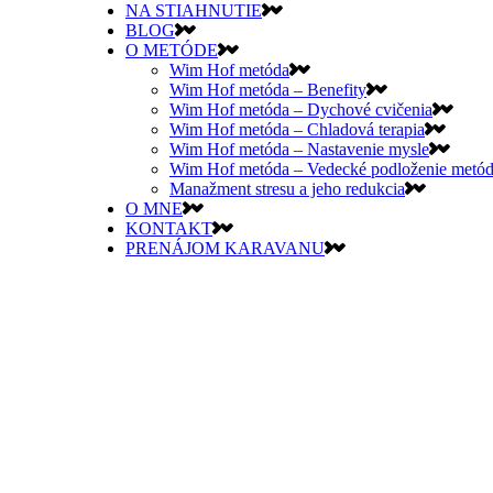
NA STIAHNUTIE
BLOG
O METÓDE
Wim Hof metóda
Wim Hof metóda – Benefity
Wim Hof metóda – Dychové cvičenia
Wim Hof metóda – Chladová terapia
Wim Hof metóda – Nastavenie mysle
Wim Hof metóda – Vedecké podloženie metó
Manažment stresu a jeho redukcia
O MNE
KONTAKT
PRENÁJOM KARAVANU
VYPREDANÉ