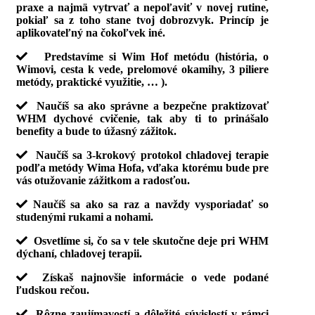
praxe a najmä vytrvať a nepoľaviť v novej rutine,
pokiaľ sa z toho stane tvoj dobrozvyk. Princíp je
aplikovateľný na čokoľvek iné.
Predstavíme si Wim Hof metódu (história, o
Wimovi, cesta k vede, prelomové okamihy, 3 piliere
metódy, praktické využitie, … ).
Naučíš sa ako správne a bezpečne praktizovať
WHM dychové cvičenie, tak aby ti to prinášalo
benefity a bude to úžasný zážitok.
Naučíš sa 3-krokový protokol chladovej terapie
podľa metódy Wima Hofa, vďaka ktorému bude pre
vás otužovanie zážitkom a radosťou.
Naučíš sa ako sa raz a navždy vysporiadať so
studenými rukami a nohami.
Osvetlíme si, čo sa v tele skutočne deje pri WHM
dýchaní, chladovej terapii.
Získaš najnovšie informácie o vede podané
ľudskou rečou.
Rôzne zaujímavostí a dôležité súvislostí v rámci