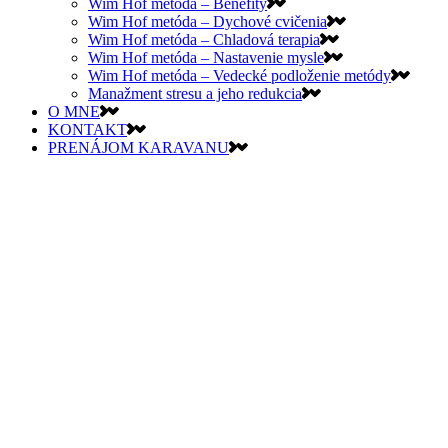
Wim Hof metóda – Benefity
Wim Hof metóda – Dychové cvičenia
Wim Hof metóda – Chladová terapia
Wim Hof metóda – Nastavenie mysle
Wim Hof metóda – Vedecké podloženie metódy
Manažment stresu a jeho redukcia
O MNE
KONTAKT
PRENÁJOM KARAVANU
VYPREDANÉ