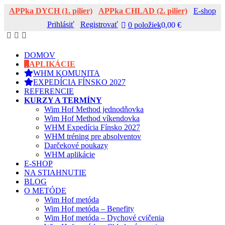
APPka DYCH (1. pilier)
APPka CHLAD (2. pilier)
E-shop
Prihlásiť
Registrovať
0 položiek
0,00 €
DOMOV
APLIKÁCIE
WHM KOMUNITA
EXPEDÍCIA FÍNSKO 2027
REFERENCIE
KURZY A TERMÍNY
Wim Hof Method jednodňovka
Wim Hof Method víkendovka
WHM Expedícia Fínsko 2027
WHM tréning pre absolventov
Darčekové poukazy
WHM aplikácie
E-SHOP
NA STIAHNUTIE
BLOG
O METÓDE
Wim Hof metóda
Wim Hof metóda – Benefity
Wim Hof metóda – Dychové cvičenia