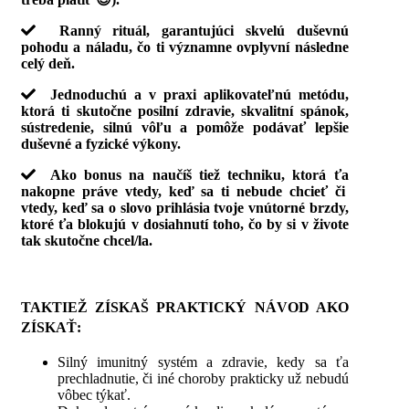
Ranný rituál, garantujúci skvelú duševnú
pohodu a náladu, čo ti významne ovplyvní následne
celý deň.
Jednoduchú a v praxi aplikovateľnú metódu,
ktorá ti skutočne posilní zdravie, skvalitní spánok,
sústredenie, silnú vôľu a pomôže podávať lepšie
duševné a fyzické výkony.
Ako bonus na naučíš tiež techniku, ktorá ťa
nakopne práve vtedy, keď sa ti nebude chcieť či
vtedy, keď sa o slovo prihlásia tvoje vnútorné brzdy,
ktoré ťa blokujú v dosiahnutí toho, čo by si v živote
tak skutočne chcel/la.
TAKTIEŽ ZÍSKAŠ PRAKTICKÝ NÁVOD AKO
ZÍSKAŤ:
Silný imunitný systém a zdravie, kedy sa ťa
prechladnutie, či iné choroby prakticky už nebudú
vôbec týkať.