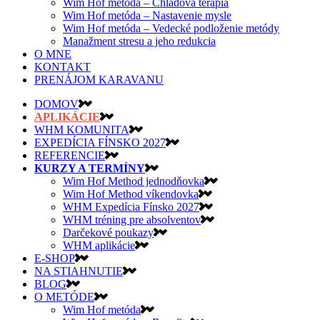
Wim Hof metóda – Chladová terapia
Wim Hof metóda – Nastavenie mysle
Wim Hof metóda – Vedecké podloženie metódy
Manažment stresu a jeho redukcia
O MNE
KONTAKT
PRENÁJOM KARAVANU
DOMOV
APLIKÁCIE
WHM KOMUNITA
EXPEDÍCIA FÍNSKO 2027
REFERENCIE
KURZY A TERMÍNY
Wim Hof Method jednodňovka
Wim Hof Method víkendovka
WHM Expedícia Fínsko 2027
WHM tréning pre absolventov
Darčekové poukazy
WHM aplikácie
E-SHOP
NA STIAHNUTIE
BLOG
O METÓDE
Wim Hof metóda