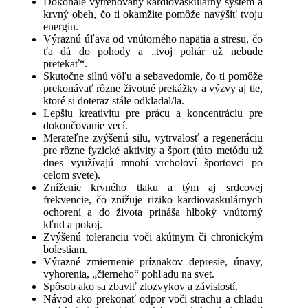
Dokonale vytrénovaný kardiovaskulárny systém a
krvný obeh, čo ti okamžite pomôže navýšiť tvoju
energiu.
Výraznú úľava od vnútorného napätia a stresu, čo
ťa dá do pohody a „tvoj pohár už nebude
pretekať“.
Skutočne silnú vôľu a sebavedomie, čo ti pomôže
prekonávať rôzne životné prekážky a výzvy aj tie,
ktoré si doteraz stále odkladal/la.
Lepšiu kreativitu pre prácu a koncentráciu pre
dokončovanie vecí.
Merateľne zvýšenú silu, vytrvalosť a regeneráciu
pre rôzne fyzické aktivity a šport (túto metódu už
dnes využívajú mnohí vrcholoví športovci po
celom svete).
Zníženie krvného tlaku a tým aj srdcovej
frekvencie, čo znižuje riziko kardiovaskulárnych
ochorení a do života prináša hlboký vnútorný
kľud a pokoj.
Zvýšenú toleranciu voči akútnym či chronickým
bolestiam.
Výrazné zmiernenie príznakov depresie, únavy,
vyhorenia, „čierneho“ pohľadu na svet.
Spôsob ako sa zbaviť zlozvykov a závislostí.
Návod ako prekonať odpor voči strachu a chladu