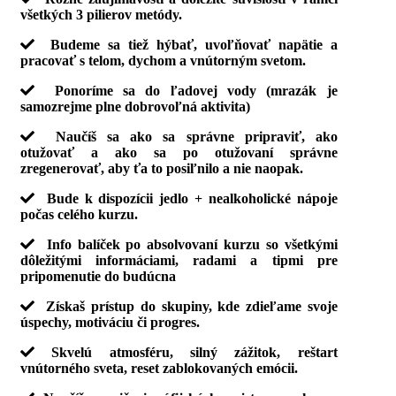
všetkých 3 pilierov metódy.
Budeme sa tiež hýbať, uvoľňovať napätie a
pracovať s telom, dychom a vnútorným svetom.
Ponoríme sa do ľadovej vody (mrazák je
samozrejme plne dobrovoľná aktivita)
Naučíš sa ako sa správne pripraviť, ako
otužovať a ako sa po otužovaní správne
zregenerovať, aby ťa to posiľnilo a nie naopak.
Bude k dispozícii jedlo + nealkoholické nápoje
počas celého kurzu.
Info balíček po absolvovaní kurzu so všetkými
dôležitými informáciami, radami a tipmi pre
pripomenutie do budúcna
Získaš prístup do skupiny, kde zdieľame svoje
úspechy, motiváciu či progres.
Skvelú atmosféru, silný zážitok, reštart
vnútorného sveta, reset zablokovaných emócii.