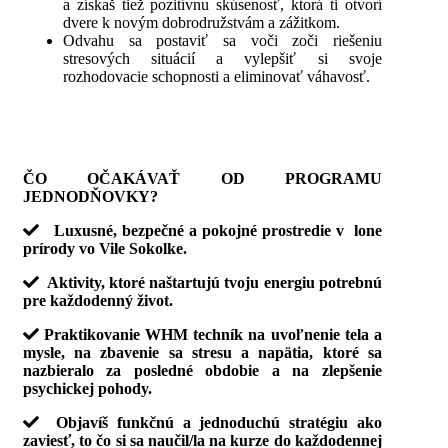
a získaš tiež pozitívnu skúsenosť, ktorá ti otvorí
dvere k novým dobrodružstvám a zážitkom.
Odvahu sa postaviť sa voči zoči riešeniu
stresových situácií a vylepšiť si svoje
rozhodovacie schopnosti a eliminovať váhavosť.
ČO OČAKÁVAŤ OD PROGRAMU
JEDNODŇOVKY?
Luxusné, bezpečné a pokojné prostredie v lone
prírody vo Vile Sokolke.
Aktivity, ktoré naštartujú tvoju energiu potrebnú
pre každodenný život.
Praktikovanie WHM techník na uvoľnenie tela a
mysle, na zbavenie sa stresu a napätia, ktoré sa
nazbieralo za posledné obdobie a na zlepšenie
psychickej pohody.
Objavíš funkčnú a jednoduchú stratégiu ako
zaviesť, to čo si sa naučil/la na kurze do každodennej