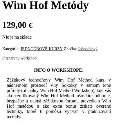
Wim Hof Metódy
129,00
€
Nie je na sklade
Kategória:
JEDNODŇOVÉ KURZY
Značka:
Jednodňový
intenzívny workshop
INFO O WORKSHOPE:
Zážitkový jednodňový Wim Hof Method kurz
v
nádhernom prostredí Vily Sokolky v samom lone
prírody
(oficiálny Wim Hof Method Workshop), kde vás
ako certifikovaný Wim Hof Method inštruktor odborne,
bezpečne a najmä zážitkovou formou prevediem Wim
Hof metódou a ako extra bonus získate overené
techniky, ktoré ti pomôžu vytrvať v praktizovaní
metódy.