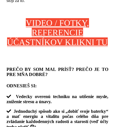
stojí za to.
VIDEO / FOTKY,
REFERENCIE
ÚČASTNÍKOV KLIKNI TU
PREČO BY SOM MAL PRÍSŤ? PREČO JE TO
PRE MŇA DOBRÉ?
ODNESIEŠ SI:
Vedecky overenú techniku na utíšenie mysle,
zníženie stresu a únavy.
Jednoduchý spôsob ako si „dobiť svoje baterky“
a mať energiu a vitalitu počas celého dňa pre
zvládanie každodenných radostí a starostí (veď účty
treba platiť 😊).