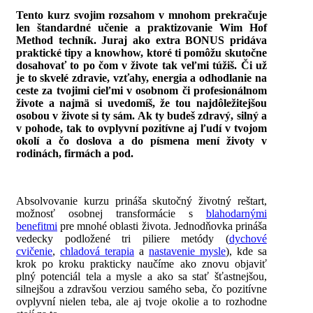
Tento kurz svojim rozsahom v mnohom prekračuje
len štandardné učenie a praktizovanie Wim Hof
Method techník. Juraj ako extra BONUS pridáva
praktické tipy a knowhow, ktoré ti pomôžu skutočne
dosahovať to po čom v živote tak veľmi túžiš. Či už
je to skvelé zdravie, vzťahy, energia a odhodlanie na
ceste za tvojimi cieľmi v osobnom či profesionálnom
živote a najmä si uvedomíš, že tou najdôležitejšou
osobou v živote si ty sám. Ak ty budeš zdravý, silný a
v pohode, tak to ovplyvní pozitívne aj ľudí v tvojom
okolí a čo doslova a do písmena mení životy v
rodinách, firmách a pod.
Absolvovanie kurzu prináša skutočný životný reštart,
možnosť osobnej transformácie s
blahodarnými
benefitmi
pre mnohé oblasti života. Jednodňovka prináša
vedecky podložené tri piliere metódy (
dychové
cvičenie
,
chladová terapia
a
nastavenie mysle
), kde sa
krok po kroku prakticky naučíme ako znovu objaviť
plný potenciál tela a mysle a ako sa stať šťastnejšou,
silnejšou a zdravšou verziou samého seba, čo pozitívne
ovplyvní nielen teba, ale aj tvoje okolie a to rozhodne