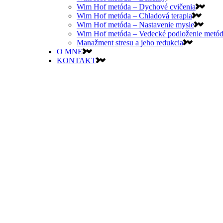
Wim Hof metóda – Dychové cvičenia
Wim Hof metóda – Chladová terapia
Wim Hof metóda – Nastavenie mysle
Wim Hof metóda – Vedecké podloženie metó
Manažment stresu a jeho redukcia
O MNE
KONTAKT
VYPREDANÉ