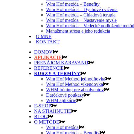
Wim Hof metóda – Benefity
Wim Hof metóda – Dychové cvičenia
Wim Hof metóda – Chladová terapia
Wim Hof metóda – Nastavenie mysle
Wim Hof metóda – Vedecké podloženie metó
Manažment stresu a jeho redukcia
O MNE
KONTAKT
DOMOV
APLIKÁCIE
PRENÁJOM KARAVANU
REFERENCIE
KURZY A TERMÍNY
Wim Hof Method jednodňovka
Wim Hof Method víkendovka
WHM tréning pre absolventov
Darčekové poukazy
WHM aplikácie
E-SHOP
NA STIAHNUTIE
BLOG
O METÓDE
Wim Hof metóda
Wim Hof metóda – Benefity