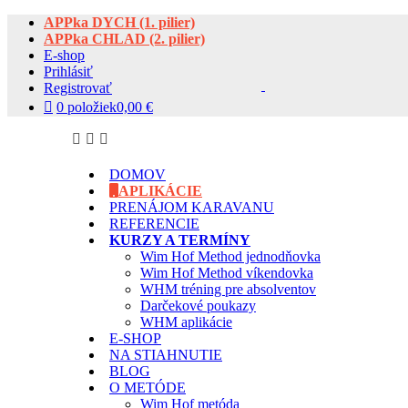
APPka DYCH (1. pilier)
APPka CHLAD (2. pilier)
E-shop
Prihlásiť
Registrovať
0 položiek
0,00 €
DOMOV
APLIKÁCIE
PRENÁJOM KARAVANU
REFERENCIE
KURZY A TERMÍNY
Wim Hof Method jednodňovka
Wim Hof Method víkendovka
WHM tréning pre absolventov
Darčekové poukazy
WHM aplikácie
E-SHOP
NA STIAHNUTIE
BLOG
O METÓDE
Wim Hof metóda